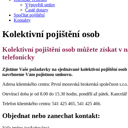
Výpovědi smluv
Časté dotazy
Spočítat pojištění
Kontakty
Kolektivní pojištění osob
Kolektivní pojištění osob můžete získat v 
telefonicky
Zjistíme Vaše požadavky na sjednávané kolektivní pojištění osob
navrhneme Vám pojistnou smlouvu.
Adresa klientského centra: První moravská brokerská společnost s.r.o.
Otevírací doba je od 8.00 do 15.30 hodin, pondělí až pátek. Kancelář k
Telefon klientského centra: 541 425 465, 541 425 466.
Objednat nebo zanechat kontakt:
Vaše jméno (vyžadováno)