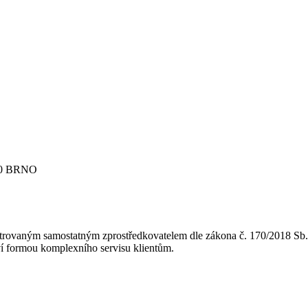
 00 BRNO
mostatným zprostředkovatelem dle zákona č. 170/2018 Sb. o distri
tví formou komplexního servisu klientům.