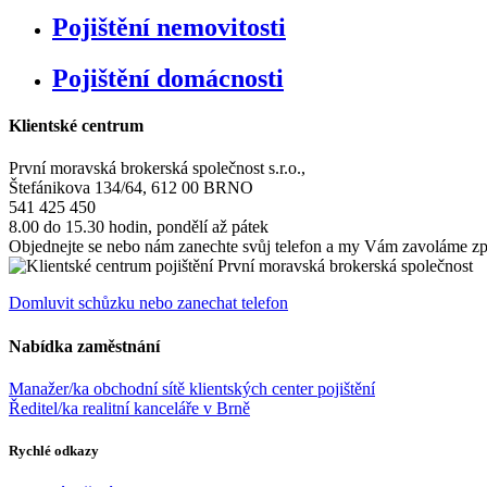
Pojištění nemovitosti
Pojištění domácnosti
Klientské centrum
První moravská brokerská společnost s.r.o.,
Štefánikova 134/64, 612 00 BRNO
541 425 450
8.00 do 15.30 hodin, pondělí až pátek
Objednejte se nebo nám zanechte svůj telefon a my Vám zavoláme zpět
Domluvit schůzku nebo zanechat telefon
Nabídka zaměstnání
Manažer/ka obchodní sítě klientských center pojištění
Ředitel/ka realitní kanceláře v Brně
Rychlé odkazy