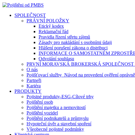
SPOLEČNOST
PRÁVNÍ POLOŽKY
Etický kodex
Reklamační řád
Pravidla řízení střetu zájmů
Zásady pro nakládání s osobními údaji
Hlášení porušení zákona o distribuci
INFORMACE O SAMOSTATNÉM ZPROSTŘ
Odvolání souhlasu
PRVNÍ MORAVSKÁ BROKERSKÁ SPOLEČNOST s.
O nás
Pojišťovací služby_Návod na provedení ověření oprávn
Partneři
Kariéra
PRODUKTY
Pojistné produkty-ESG-Cílové trhy
Pojištění osob
Pojištění majetku a nemovitostí
Pojištění vozidel
Pojištění podnikatelů a průmyslu
Hypoteční úvěr a stavební spoření
Všeobecné pojistné podmínky
Klientské centrum