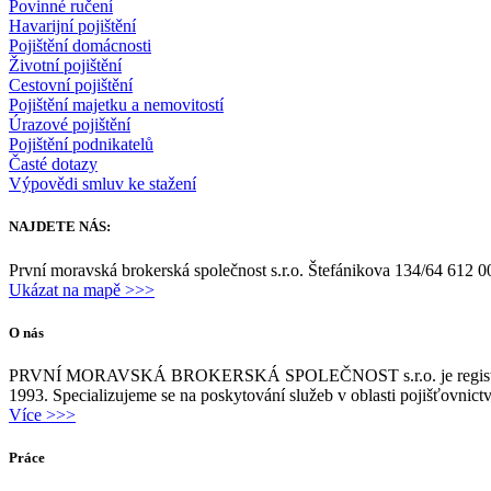
Povinné ručení
Havarijní pojištění
Pojištění domácnosti
Životní pojištění
Cestovní pojištění
Pojištění majetku a nemovitostí
Úrazové pojištění
Pojištění podnikatelů
Časté dotazy
Výpovědi smluv ke stažení
NAJDETE NÁS:
První moravská brokerská společnost s.r.o. Štefánikova 134/64 612
Ukázat na mapě >>>
O nás
PRVNÍ MORAVSKÁ BROKERSKÁ SPOLEČNOST s.r.o. je registrovaným sa
1993. Specializujeme se na poskytování služeb v oblasti pojišťovnic
Více >>>
Práce