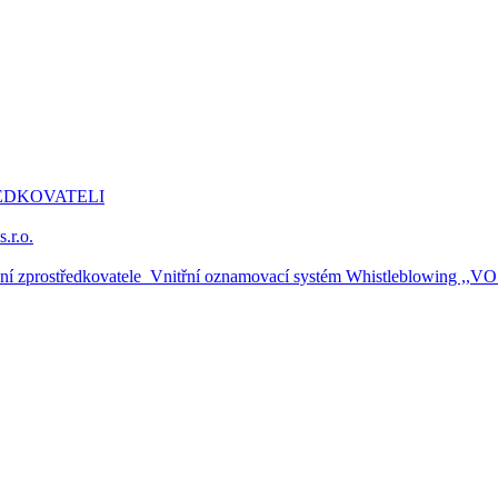
EDKOVATELI
r.o.
ění zprostředkovatele_Vnitřní oznamovací systém Whistleblowing ,,V