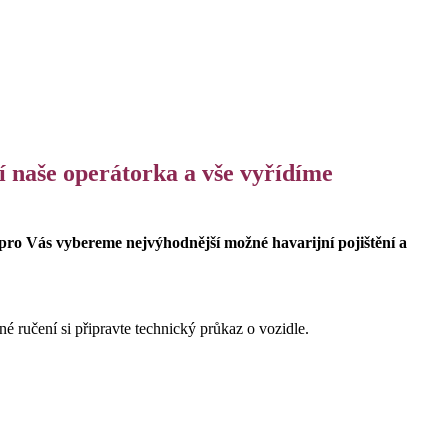
í naše operátorka a vše vyřídíme
 pro Vás vybereme nejvýhodnější možné havarijní pojištění a
né ručení si připravte technický průkaz o vozidle.